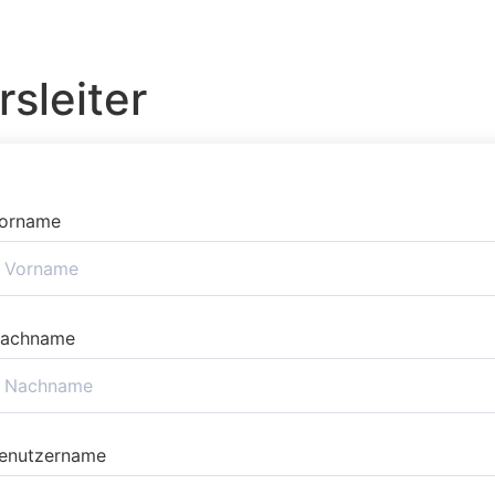
sleiter
orname
achname
enutzername